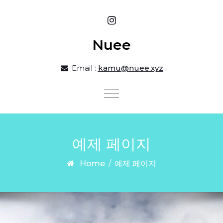
Skip to content
Nuee
Email :
kamu@nuee.xyz
Toggle
navigation
예제 페이지
Home
/
예제 페이지