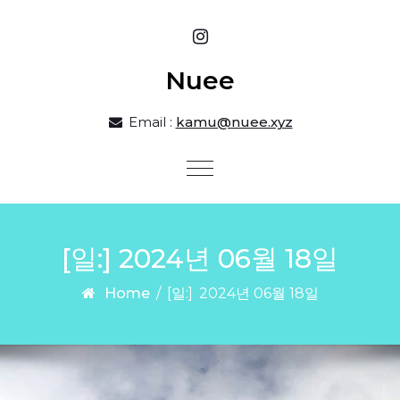
Skip to content
Nuee
Email :
kamu@nuee.xyz
Toggle
navigation
[일:]
2024년 06월 18일
Home
/
[일:]
2024년 06월 18일